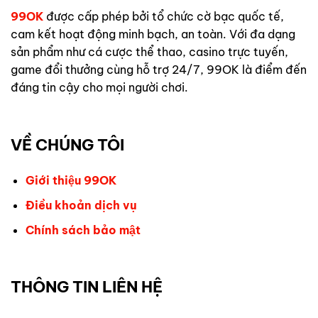
99OK
được cấp phép bởi tổ chức cờ bạc quốc tế,
cam kết hoạt động minh bạch, an toàn. Với đa dạng
sản phẩm như cá cược thể thao, casino trực tuyến,
game đổi thưởng cùng hỗ trợ 24/7, 99OK là điểm đến
đáng tin cậy cho mọi người chơi.
VỀ CHÚNG TÔI
Giới thiệu 99OK
Điều khoản dịch vụ
Chính sách bảo mật
THÔNG TIN LIÊN HỆ