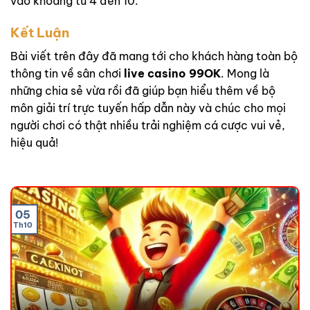
vào khoảng từ 4 đến 10.
Kết Luận
Bài viết trên đây đã mang tới cho khách hàng toàn bộ
thông tin về sân chơi
live casino 99OK
. Mong là
những chia sẻ vừa rồi đã giúp bạn hiểu thêm về bộ
môn giải trí trực tuyến hấp dẫn này và chúc cho mọi
người chơi có thật nhiều trải nghiệm cá cược vui vẻ,
hiệu quả!
05
Th10