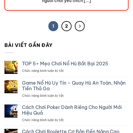
người chơi yêu thích [...]
1
2
BÀI VIẾT GẦN ĐÂY
TOP 5+ Mẹo Chơi Nổ Hũ Bất Bại 2025
Chức năng bình luận bị tắt
ở
TOP
5+
Game Nổ Hũ Uy Tín – Quay Hũ An Toàn, Nhận
Mẹo
Tiền Thả Ga
Chơi
Chức năng bình luận bị tắt
ở
Nổ
Game
Hũ
Nổ
Bất
Cách Chơi Poker Dành Riêng Cho Người Mới
Hũ
Bại
Hiệu Quả
Uy
2025
Chức năng bình luận bị tắt
ở
Tín
Cách
–
Chơi
Cách Chơi Roulette Cơ Bản Đến Nâng Cao
Quay