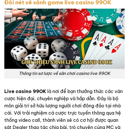
Đôi nét về sảnh game live casino 99OK
Thông tin sơ lược về sân chơi casino live 99OK
Live casino 99OK
là nơi để bạn thưởng thức các ván
cược hiện đại, chuyên nghiệp và hấp dẫn. Đây là bộ
môn giải trí sở hữu lượng người chơi đông đảo tại nhà
cái. Với trải nghiệm cá cược trực tuyến thông qua hệ
thống video call, thành viên sẽ có cơ hội được quan
sát Dealer thao tác chia bài, trò chuyện cùng MC và