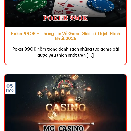
Poker 99OK – Thông Tin Về Game Giải Trí Thịnh Hành
Nhất 2025
Poker 99OK nằm trong danh sách những tựa game bài
được yêu thích nhất trên [...]
05
Th10