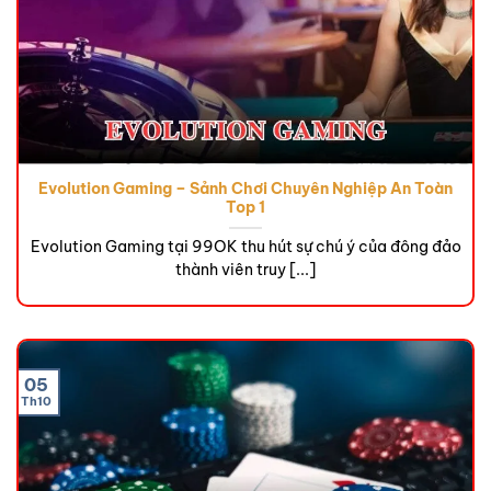
Evolution Gaming – Sảnh Chơi Chuyên Nghiệp An Toàn
Top 1
Evolution Gaming tại 99OK thu hút sự chú ý của đông đảo
thành viên truy [...]
05
Th10