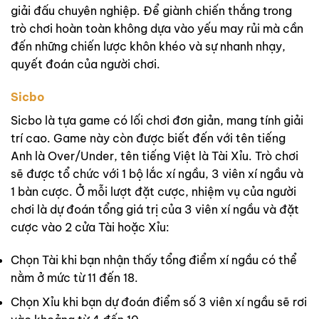
giải đấu chuyên nghiệp. Để giành chiến thắng trong
trò chơi hoàn toàn không dựa vào yếu may rủi mà cần
đến những chiến lược khôn khéo và sự nhanh nhạy,
quyết đoán của người chơi.
Sicbo
Sicbo là tựa game có lối chơi đơn giản, mang tính giải
trí cao. Game này còn được biết đến với tên tiếng
Anh là Over/Under, tên tiếng Việt là Tài Xỉu. Trò chơi
sẽ được tổ chức với 1 bộ lắc xí ngầu, 3 viên xí ngầu và
1 bàn cược. Ở mỗi lượt đặt cược, nhiệm vụ của người
chơi là dự đoán tổng giá trị của 3 viên xí ngầu và đặt
cược vào 2 cửa Tài hoặc Xỉu:
Chọn Tài khi bạn nhận thấy tổng điểm xí ngầu có thể
nằm ở mức từ 11 đến 18.
Chọn Xỉu khi bạn dự đoán điểm số 3 viên xí ngầu sẽ rơi