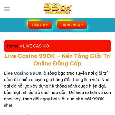
Bỏ
qua
nội
dung
ĐĂNG KÝ
ĐĂNG NHẬP
Home
»
LIVE CASINO
Live Casino 99OK – Nền Tảng Giải Trí
Online Đẳng Cấp
Live Casino 99OK
là sòng bạc trực tuyến nơi giải trí
của rất nhiều chuyên gia hàng đầu trong lĩnh vực. Nhà
cái đã nỗ lực xây dựng hệ thống sảnh cược hiện đại,
bảo mật, nhiều trò chơi hấp dẫn. Để hiểu rõ hơn về sân
chơi này, theo dõi ngay bài viết của
nhà cái 99OK
nhé!