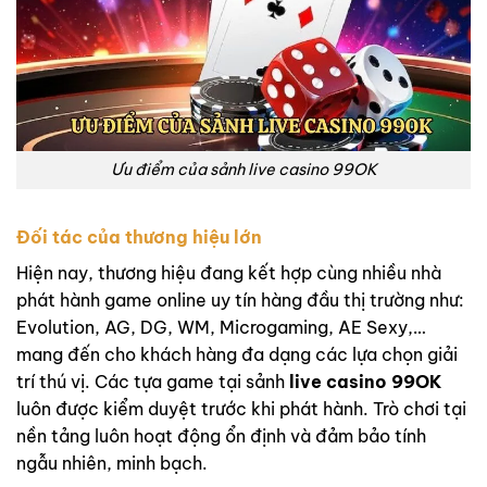
Ưu điểm của sảnh live casino 99OK
Đối tác của thương hiệu lớn
Hiện nay, thương hiệu đang kết hợp cùng nhiều nhà
phát hành game online uy tín hàng đầu thị trường như:
Evolution, AG, DG, WM, Microgaming, AE Sexy,…
mang đến cho khách hàng đa dạng các lựa chọn giải
trí thú vị. Các tựa game tại sảnh
live casino 99OK
luôn được kiểm duyệt trước khi phát hành. Trò chơi tại
nền tảng luôn hoạt động ổn định và đảm bảo tính
ngẫu nhiên, minh bạch.