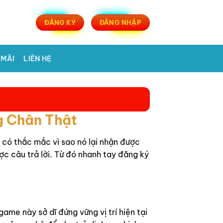
ĐĂNG KÝ
ĐĂNG NHẬP
MÃI
LIÊN HỆ
g Chân Thật
 có thắc mắc vì sao nó lại nhận được
c câu trả lời. Từ đó nhanh tay đăng ký
me này sở dĩ đứng vững vị trí hiện tại