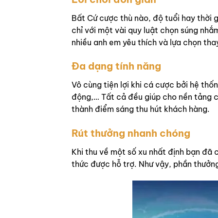
Bất Cứ cược thù nào, độ tuổi hay thời 
chỉ với một vài quy luật chọn súng nhắ
nhiều anh em yêu thích và lựa chọn thay
Đa dạng tính năng
Vô cùng tiện lợi khi cá cược bởi hệ thố
động,… Tất cả đều giúp cho nền tảng c
thành điểm sáng thu hút khách hàng.
Rút thưởng nhanh chóng
Khi thu về một số xu nhất định bạn đã c
thức được hỗ trợ. Như vậy, phần thưởng