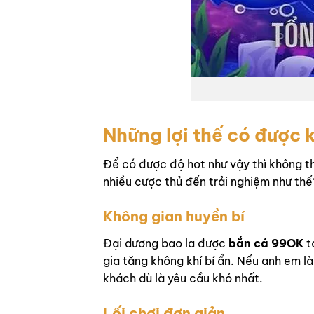
Những lợi thế có được 
Để có được độ hot như vậy thì không t
nhiều cược thủ đến trải nghiệm như thế
Không gian huyền bí
Đại dương bao la được
bắn cá 99OK
t
gia tăng không khí bí ẩn. Nếu anh em l
khách dù là yêu cầu khó nhất.
Lối chơi đơn giản