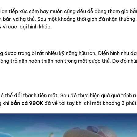
gian tiếp xúc sớm hay muộn cũng đều dễ dàng tham gia bắn 
m bán và hạ thủ. Sau một khoảng thời gian đã nhận thưởng 
 vì các loại hình khác.
ng được trang bị rất nhiều kỹ năng hữu ích. Điển hình như đ
àng trở nên hoàn thiện hơn trong mắt cược thủ. Do đó nhữ
ó thể đổi thành tiền mặt. Sau đó thực hiện quá quá trình r
 khi
bắn cá 99OK
đã về tới tay khi chỉ mất khoảng 3 phút