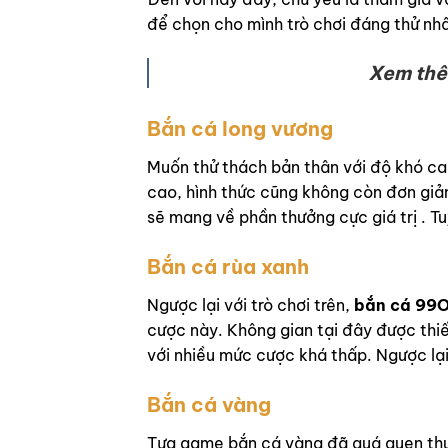
để chọn cho mình trò chơi đáng thử nhấ
Xem th
Bắn cá long vương
Muốn thử thách bản thân với độ khó ca
cao, hình thức cũng không còn đơn giản
sẽ mang về phần thưởng cực giá trị . Tu
Bắn cá rùa xanh
Ngược lại với trò chơi trên,
bắn cá 99
cược này. Không gian tại đây được thi
với nhiều mức cược khá thấp. Ngược lại 
Bắn cá vàng
Tựa game bắn cá vàng đã quá quen thuộ