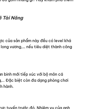
ê Tài Năng
ược của sản phẩm này đều có level khá
 long vương,… nếu tiêu diệt thành công
ân binh mới tiếp xúc với bộ môn cá
g,.. Đặc biệt còn đa dạng phòng chơi
nh hành.
rực tuyến trước đó. Nhiệm vụ của anh