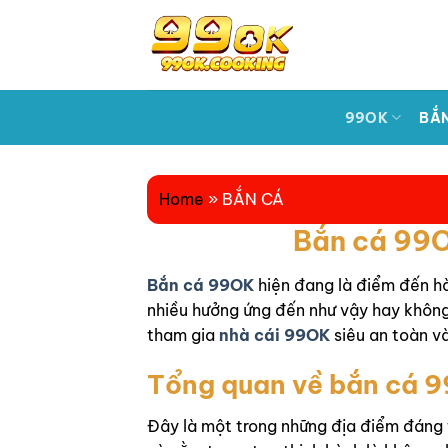
Bỏ
qua
nội
dung
99OK
BẮN
Home
»
BẮN CÁ
Bắn cá 99O
Bắn cá 99OK
hiện đang là điểm đến hà
nhiều hưởng ứng đến như vậy hay không
tham gia
nhà cái 99OK
siêu an toàn và
Tổng quan về bắn cá 9
Đây là một trong những địa điểm đáng t