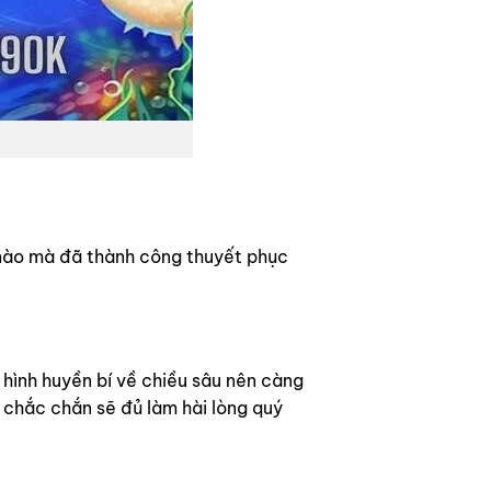
 nào mà đã thành công thuyết phục
o hình huyền bí về chiều sâu nên càng
ì chắc chắn sẽ đủ làm hài lòng quý