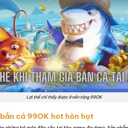
Lợi thế chỉ thấy được ở nền tảng 99OK
i bắn cá 99OK hot hòn họt
 vào những bộ môn đặc sắc tại kho game đa dạng. Sản ph