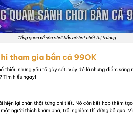
Tổng quan về sân chơi bắn cá hot nhất thị trường
khi tham gia bắn cá 99OK
hể thiếu những yếu tố gây sốt. Vậy đó là những điểm sáng
? Tìm hiểu ngay!
ái hiện lại chân thật từng chi tiết. Nó còn kết hợp thêm tạ
à một người thích khám phá, trải nghiệm thì đừng bỏ qua. V