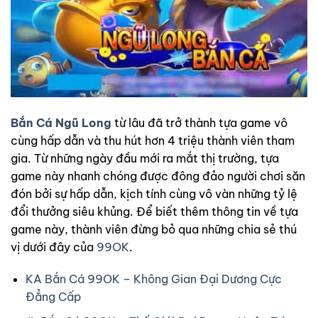
Bắn Cá Ngũ Long
từ lâu đã trở thành tựa game vô
cùng hấp dẫn và thu hút hơn 4 triệu thành viên tham
gia. Từ những ngày đầu mới ra mắt thị trường, tựa
game này nhanh chóng được đông đảo người chơi săn
đón bởi sự hấp dẫn, kịch tính cùng vô vàn những tỷ lệ
đổi thưởng siêu khủng. Để biết thêm thông tin về tựa
game này, thành viên đừng bỏ qua những chia sẻ thú
vị dưới đây của
99OK
.
KA Bắn Cá 99OK – Không Gian Đại Dương Cực
Đẳng Cấp