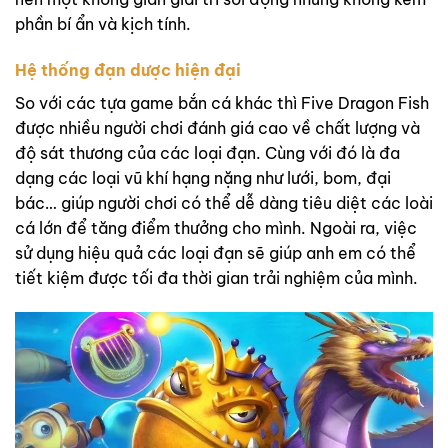
phần bí ẩn và kịch tính.
Hệ thống đạn dược hiện đại
So với các tựa game bắn cá khác thì Five Dragon Fish
được nhiều người chơi đánh giá cao về chất lượng và
độ sát thương của các loại đạn. Cùng với đó là đa
dạng các loại vũ khí hạng nặng như lưới, bom, đại
bác… giúp người chơi có thể dễ dàng tiêu diệt các loài
cá lớn để tăng điểm thưởng cho mình. Ngoài ra, việc
sử dụng hiệu quả các loại đạn sẽ giúp anh em có thể
tiết kiệm được tối đa thời gian trải nghiệm của mình.