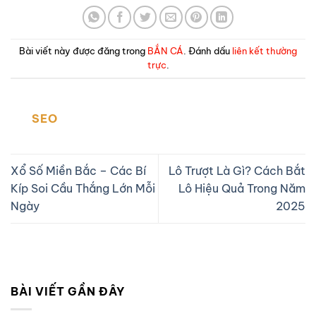
Bài viết này được đăng trong
BẮN CÁ
. Đánh dấu
liên kết thường
trực
.
SEO
Xổ Số Miền Bắc – Các Bí
Lô Trượt Là Gì? Cách Bắt
Kíp Soi Cầu Thắng Lớn Mỗi
Lô Hiệu Quả Trong Năm
Ngày
2025
BÀI VIẾT GẦN ĐÂY