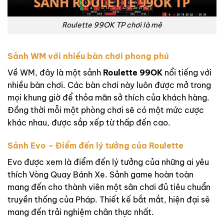
Roulette 99OK TP chơi là mê
Sảnh WM với nhiều bàn chơi phong phú
Về WM, đây là một sảnh
Roulette 99OK
nổi tiếng với
nhiều bàn chơi. Các bàn chơi này luôn được mở trong
mọi khung giờ để thỏa mãn sở thích của khách hàng.
Đồng thời mỗi một phòng chơi sẽ có một mức cược
khác nhau, được sắp xếp từ thấp đến cao.
Sảnh Evo – Điểm đến lý tưởng của Roulette
Evo được xem là điểm đến lý tưởng của những ai yêu
thích Vòng Quay Bánh Xe. Sảnh game hoàn toàn
mang đến cho thành viên một sân chơi đủ tiêu chuẩn
truyền thống của Pháp. Thiết kế bắt mắt, hiện đại sẽ
mang đến trải nghiệm chân thực nhất.