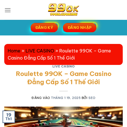
Bỏ
qua
nội
dung
ĐĂNG KÝ
ĐĂNG NHẬP
Home
»
LIVE CASINO
»
Roulette 99OK – Game
Casino Đẳng Cấp Số 1 Thế Giới
LIVE CASINO
Roulette 99OK – Game Casino
Đẳng Cấp Số 1 Thế Giới
ĐĂNG VÀO
THÁNG 1 19, 2025
BỞI
SEO
19
Th1