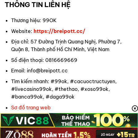
THÔNG TIN LIÊN HỆ
Thương hiệu: 99OK
Website:
https://breipott.cc/
Địa chỉ: 57 Đường Trịnh Quang Nghị, Phường 7,
Quận 8, Thành phố Hồ Chí Minh, Việt Nam
Số điện thoại: 0816669669
Email:
info@breipott.cc
Tìm kiếm nhanh: #99ok, #cacuoctructuyen,
#livecasino99ok, #thethao, #xoso99ok,
#banca99ok, #daga99ok
Sơ đồ trang web
Copyright 2026 ©
breipott.cc