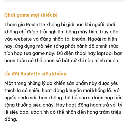
Chơi game mọi thiết bị
Tham gia Roulette không bị giới hạn khi người chơi
không chỉ được trải nghiệm bằng máy tính, truy cập
vào website và đăng nhập tài khoản. Ngoài ra hiện
nay, ứng dụng mà nền tảng phát hành đã chính thức
tích hợp tựa game này. Dù điện thoại hay laptop, bạn
hoàn toàn có thể chọn số bất cứ khi nào mình muốn.
Ưu đãi Roulette siêu khủng
Một trong những lý do khiến sản phẩm này được yêu
thích là có nhiều hoạt động khuyến mãi khổng lồ. Với
người chơi mới, bạn không thể bỏ qua sự kiện nạp tiền
tặng thưởng siêu cháy. Hay hoạt động hoàn trả với tỷ
lệ siêu cao, ước tính có thể nhận đến hàng trăm triệu
đồng.