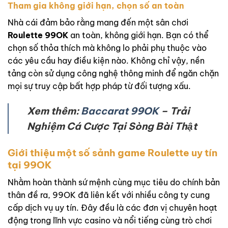
Tham gia không giới hạn, chọn số an toàn
Nhà cái đảm bảo rằng mang đến một sân chơi
Roulette 99OK
an toàn, không giới hạn. Bạn có thể
chọn số thỏa thích mà không lo phải phụ thuộc vào
các yêu cầu hay điều kiện nào. Không chỉ vậy, nền
tảng còn sử dụng công nghệ thông minh để ngăn chặn
mọi sự truy cập bất hợp pháp từ đối tượng xấu.
Xem thêm:
Baccarat 99OK
– Trải
Nghiệm Cá Cược Tại Sòng Bài Thật
Giới thiệu một số sảnh game Roulette uy tín
tại 99OK
Nhằm hoàn thành sứ mệnh cùng mục tiêu do chính bản
thân đề ra, 99OK đã liên kết với nhiều công ty cung
cấp dịch vụ uy tín. Đây đều là các đơn vị chuyên hoạt
động trong lĩnh vực casino và nổi tiếng cùng trò chơi