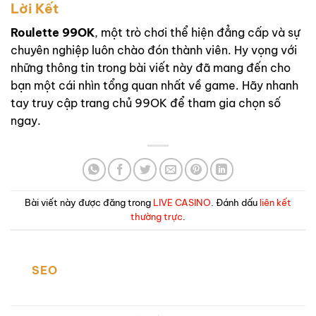
Lời Kết
Roulette 99OK
, một trò chơi thể hiện đẳng cấp và sự
chuyên nghiệp luôn chào đón thành viên. Hy vọng với
những thông tin trong bài viết này đã mang đến cho
bạn một cái nhìn tổng quan nhất về game. Hãy nhanh
tay truy cập trang chủ 99OK để tham gia chọn số
ngay.
Bài viết này được đăng trong
LIVE CASINO
. Đánh dấu
liên kết
thường trực
.
SEO