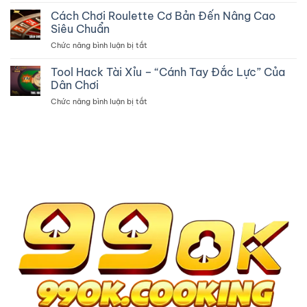
Cách
–
Chơi
Cách Chơi Roulette Cơ Bản Đến Nâng Cao
Quay
Poker
Hũ
Siêu Chuẩn
Dành
An
Chức năng bình luận bị tắt
ở
Riêng
Toàn,
Cách
Cho
Nhận
Chơi
Tool Hack Tài Xỉu – “Cánh Tay Đắc Lực” Của
Người
Tiền
Roulette
Mới
Dân Chơi
Thả
Cơ
Hiệu
Ga
Chức năng bình luận bị tắt
ở
Bản
Quả
Tool
Đến
Hack
Nâng
Tài
Cao
Xỉu
Siêu
–
Chuẩn
“Cánh
Tay
Đắc
Lực”
Của
Dân
Chơi