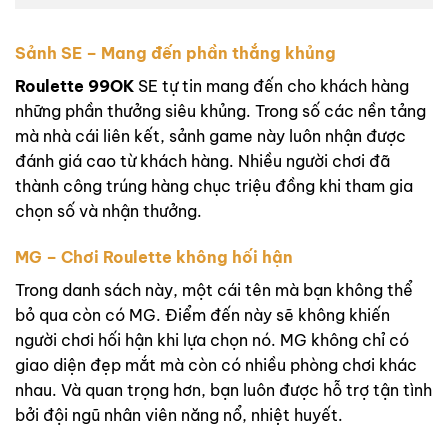
Sảnh SE – Mang đến phần thắng khủng
Roulette 99OK
SE tự tin mang đến cho khách hàng
những phần thưởng siêu khủng. Trong số các nền tảng
mà nhà cái liên kết, sảnh game này luôn nhận được
đánh giá cao từ khách hàng. Nhiều người chơi đã
thành công trúng hàng chục triệu đồng khi tham gia
chọn số và nhận thưởng.
MG – Chơi Roulette không hối hận
Trong danh sách này, một cái tên mà bạn không thể
bỏ qua còn có MG. Điểm đến này sẽ không khiến
người chơi hối hận khi lựa chọn nó. MG không chỉ có
giao diện đẹp mắt mà còn có nhiều phòng chơi khác
nhau. Và quan trọng hơn, bạn luôn được hỗ trợ tận tình
bởi đội ngũ nhân viên năng nổ, nhiệt huyết.