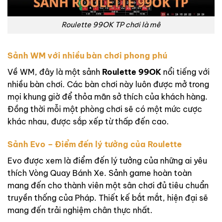
Roulette 99OK TP chơi là mê
Sảnh WM với nhiều bàn chơi phong phú
Về WM, đây là một sảnh
Roulette 99OK
nổi tiếng với
nhiều bàn chơi. Các bàn chơi này luôn được mở trong
mọi khung giờ để thỏa mãn sở thích của khách hàng.
Đồng thời mỗi một phòng chơi sẽ có một mức cược
khác nhau, được sắp xếp từ thấp đến cao.
Sảnh Evo – Điểm đến lý tưởng của Roulette
Evo được xem là điểm đến lý tưởng của những ai yêu
thích Vòng Quay Bánh Xe. Sảnh game hoàn toàn
mang đến cho thành viên một sân chơi đủ tiêu chuẩn
truyền thống của Pháp. Thiết kế bắt mắt, hiện đại sẽ
mang đến trải nghiệm chân thực nhất.