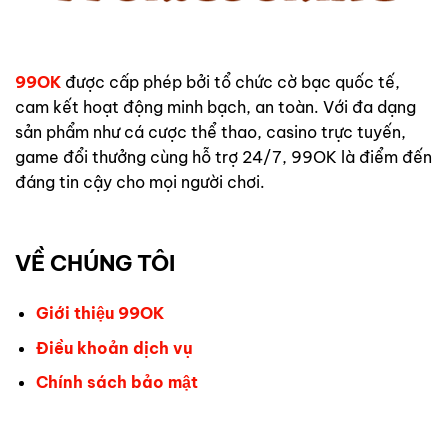
99OK
được cấp phép bởi tổ chức cờ bạc quốc tế,
cam kết hoạt động minh bạch, an toàn. Với đa dạng
sản phẩm như cá cược thể thao, casino trực tuyến,
game đổi thưởng cùng hỗ trợ 24/7, 99OK là điểm đến
đáng tin cậy cho mọi người chơi.
VỀ CHÚNG TÔI
Giới thiệu 99OK
Điều khoản dịch vụ
Chính sách bảo mật