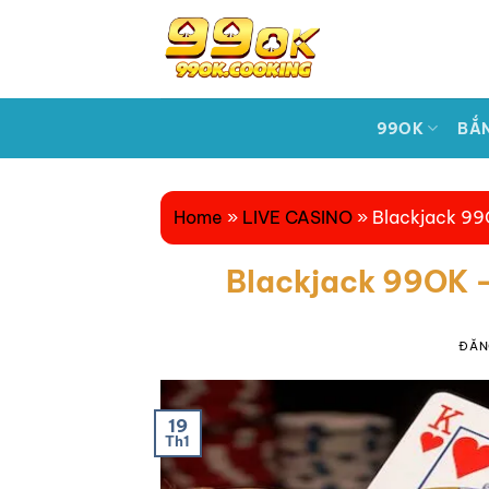
Bỏ
qua
nội
dung
99OK
BẮN
Home
»
LIVE CASINO
»
Blackjack 99
Blackjack 99OK –
ĐĂN
19
Th1