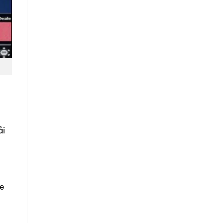
ải
me