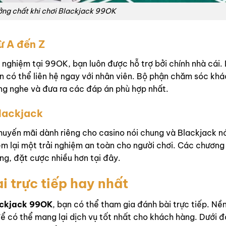
ởng chất khi chơi Blackjack 99OK
ừ A đến Z
i nghiệm tại 99OK, bạn luôn được hỗ trợ bởi chính nhà cái.
n có thể liên hệ ngay với nhân viên. Bộ phận chăm sóc kh
ng nghe và đưa ra các đáp án phù hợp nhất.
Blackjack
huyến mãi dành riêng cho casino nói chung và Blackjack n
em lại một trải nghiệm an toàn cho người chơi. Các chương
ng, đặt cược nhiều hơn tại đây.
i trực tiếp hay nhất
ckjack 99OK
, bạn có thể tham gia đánh bài trực tiếp. Nề
 để có thể mang lại dịch vụ tốt nhất cho khách hàng. Dưới 