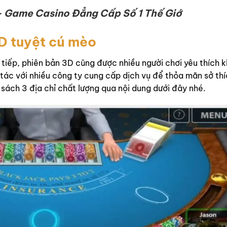
 Game Casino Đẳng Cấp Số 1 Thế Giớ
D tuyệt cú mèo
 tiếp, phiên bản 3D cũng được nhiều người chơi yêu thích k
tác với nhiều công ty cung cấp dịch vụ để thỏa mãn sở th
ách 3 địa chỉ chất lượng qua nội dung dưới đây nhé.