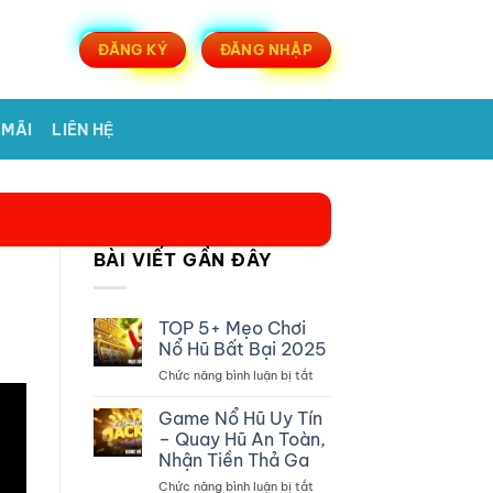
ĐĂNG KÝ
ĐĂNG NHẬP
MÃI
LIÊN HỆ
BÀI VIẾT GẦN ĐÂY
TOP 5+ Mẹo Chơi
Nổ Hũ Bất Bại 2025
Chức năng bình luận bị tắt
ở
TOP
5+
Game Nổ Hũ Uy Tín
Mẹo
– Quay Hũ An Toàn,
Chơi
Nhận Tiền Thả Ga
Nổ
Chức năng bình luận bị tắt
ở
Hũ