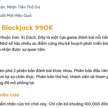
àn, Nhận Tiền Thả Ga
ười Mới Hiệu Quả
ng Blackjack 99OK
 thuộc hơn: Xì Dách. Đây là một tựa game đánh bài nổi tiế
 Nhờ sở hữu nhiều ưu điểm cũng như kế hoạch phát triển bà
ôn nhận được sự quan tâm.
ám phá 2 phiên bản đánh bài khác nhau. Phiên bản đầu tiên
em lại sự chân thực. Phiên bản thứ hai, thành viên sẽ tham 
ng đã mô phỏng lại.
siêu cao
iểm nhấn của trò chơi này. Chỉ cần bỏ khoảng 100,000 đồ