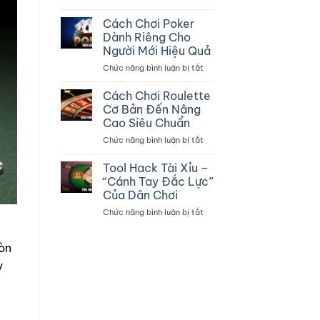
Game
Bất
Nổ
Bại
Cách Chơi Poker
Hũ
2025
Dành Riêng Cho
Uy
Người Mới Hiệu Quả
Tín
Chức năng bình luận bị tắt
ở
–
Cách
Quay
Chơi
Hũ
Cách Chơi Roulette
Poker
An
Cơ Bản Đến Nâng
Dành
Toàn,
Cao Siêu Chuẩn
Riêng
Nhận
Chức năng bình luận bị tắt
ở
Cho
Tiền
Cách
Người
Thả
Chơi
Mới
Tool Hack Tài Xỉu –
Ga
Roulette
Hiệu
“Cánh Tay Đắc Lực”
Cơ
Quả
Của Dân Chơi
Bản
Chức năng bình luận bị tắt
ở
Đến
Tool
Nâng
Hack
Cao
còn
Tài
Siêu
Xỉu
Chuẩn
y
–
“Cánh
Tay
Đắc