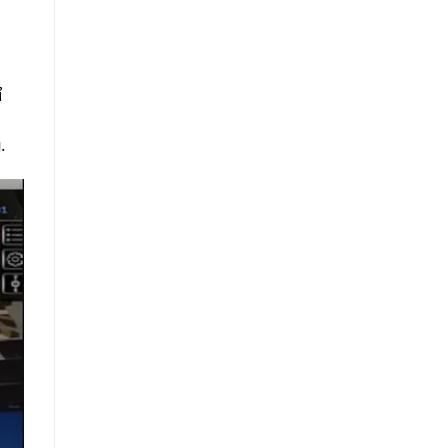
ỉ
c
.