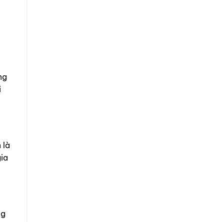
Lực”
Của
Dân
Chơi
ng
i
 là
gia
ng