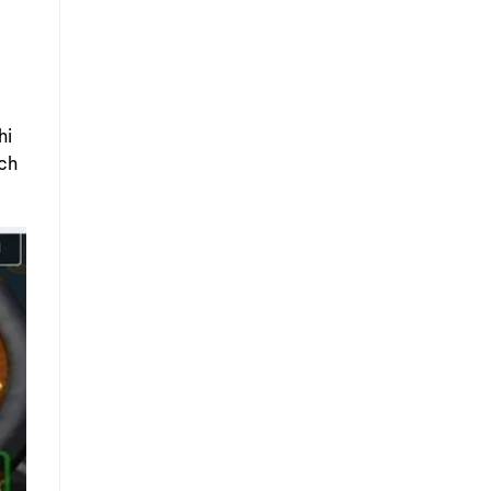
hi
ích