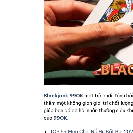
Blackjack 99OK
một trò chơi đánh bài 
thêm một không gian giải trí chất lượn
giúp bạn có cơ hội nhận thưởng siêu k
của
99OK
.
TOP 5+ Mẹo Chơi Nổ Hũ Bất Bại 20