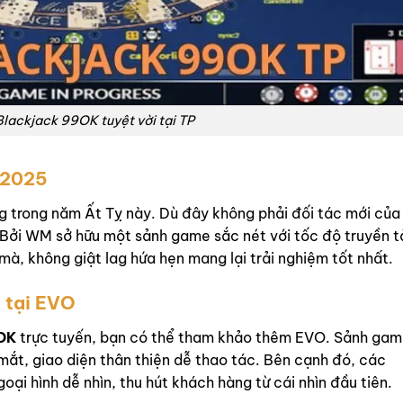
lackjack 99OK tuyệt vời tại TP
 2025
 trong năm Ất Tỵ này. Dù đây không phải đối tác mới của
 Bởi WM sở hữu một sảnh game sắc nét với tốc độ truyền t
mà, không giật lag hứa hẹn mang lại trải nghiệm tốt nhất.
 tại EVO
OK
trực tuyến, bạn có thể tham khảo thêm EVO. Sảnh ga
 mắt, giao diện thân thiện dễ thao tác. Bên cạnh đó, các
oại hình dễ nhìn, thu hút khách hàng từ cái nhìn đầu tiên.