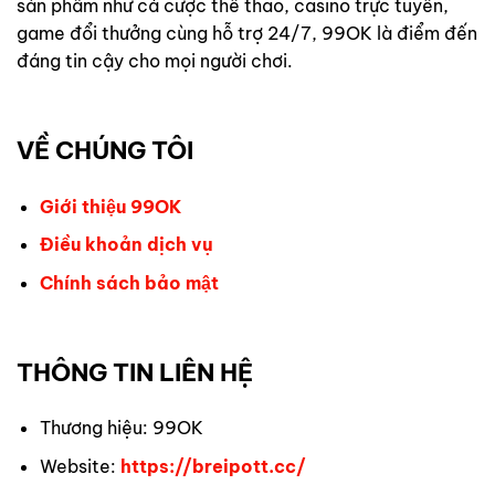
sản phẩm như cá cược thể thao, casino trực tuyến,
game đổi thưởng cùng hỗ trợ 24/7, 99OK là điểm đến
đáng tin cậy cho mọi người chơi.
VỀ CHÚNG TÔI
Giới thiệu 99OK
Điều khoản dịch vụ
Chính sách bảo mật
THÔNG TIN LIÊN HỆ
Thương hiệu: 99OK
Website:
https://breipott.cc/