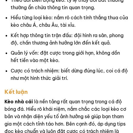
thường ẩn chứa thông tin quan trọng.
Hiểu từng loại kèo: nắm rõ cách tính thắng thua của
kèo châu Á, châu Âu, tài xỉu.
Kết hợp thông tin trận đấu: đội hình ra sân, phong
độ, chấn thương ảnh hưởng lớn đến kết quả.
Quản lý vốn: đặt cược trong giới hạn, không dồn
hết tiền vào một kèo.
Cược có trách nhiệm: biết dừng đúng lúc, coi cá độ
như một hình thức giải trí.
Kết luận
Kèo nhà cái
là nền tảng rất quan trọng trong cá độ
bóng đá. Hiểu rõ khái niệm, nắm chắc các loại kèo cơ
bản và nhận diện yếu tố ảnh hưởng sẽ giúp bạn tham
gia một cách tỉnh táo hơn. Bên cạnh đó, áp dụng tips
đọc kèo chuẩn và luôn đặt cược có trách nhiệm là