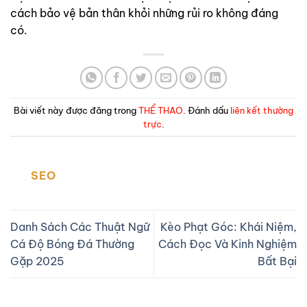
cách bảo vệ bản thân khỏi những rủi ro không đáng
có.
Bài viết này được đăng trong
THỂ THAO
. Đánh dấu
liên kết thường
trực
.
SEO
Danh Sách Các Thuật Ngữ
Kèo Phạt Góc: Khái Niệm,
Cá Độ Bóng Đá Thường
Cách Đọc Và Kinh Nghiệm
Gặp 2025
Bất Bại