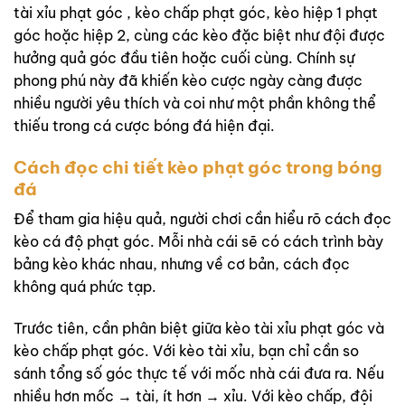
tài xỉu phạt góc , kèo chấp phạt góc, kèo hiệp 1 phạt
góc hoặc hiệp 2, cùng các kèo đặc biệt như đội được
hưởng quả góc đầu tiên hoặc cuối cùng. Chính sự
phong phú này đã khiến kèo cược ngày càng được
nhiều người yêu thích và coi như một phần không thể
thiếu trong cá cược bóng đá hiện đại.
Cách đọc chi tiết kèo phạt góc trong bóng
đá
Để tham gia hiệu quả, người chơi cần hiểu rõ cách đọc
kèo cá độ phạt góc. Mỗi nhà cái sẽ có cách trình bày
bảng kèo khác nhau, nhưng về cơ bản, cách đọc
không quá phức tạp.
Trước tiên, cần phân biệt giữa kèo tài xỉu phạt góc và
kèo chấp phạt góc. Với kèo tài xỉu, bạn chỉ cần so
sánh tổng số góc thực tế với mốc nhà cái đưa ra. Nếu
nhiều hơn mốc → tài, ít hơn → xỉu. Với kèo chấp, đội