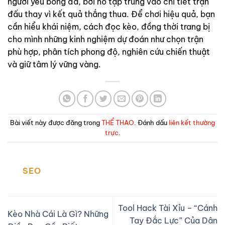
người yêu bóng đá, bởi nó tập trung vào chi tiết trận
đấu thay vì kết quả thắng thua. Để chơi hiệu quả, bạn
cần hiểu khái niệm, cách đọc kèo, đồng thời trang bị
cho mình những kinh nghiệm dự đoán như chọn trận
phù hợp, phân tích phong độ, nghiên cứu chiến thuật
và giữ tâm lý vững vàng.
Bài viết này được đăng trong
THỂ THAO
. Đánh dấu
liên kết thường
trực
.
SEO
Tool Hack Tài Xỉu – “Cánh
Kèo Nhà Cái Là Gì? Những
Tay Đắc Lực” Của Dân