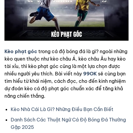
Kèo phạt góc
trong cá độ bóng đá là gì? ngoài những
kèo quen thuộc như kèo châu Á, kèo châu Âu hay kèo
tài xỉu, thì
kèo phạt góc
cũng là một lựa chọn được
nhiều người yêu thích. Bài viết này
99OK
sẽ cùng bạn
tìm hiểu từ khái niệm, cách đọc, cho đến kinh nghiệm
dự đoán kèo cá độ phạt góc chuẩn xác để tăng khả
năng chiến thắng.
Kèo Nhà Cái Là Gì? Những Điều Bạn Cần Biết
Danh Sách Các Thuật Ngữ Cá Độ Bóng Đá Thường
Gặp 2025