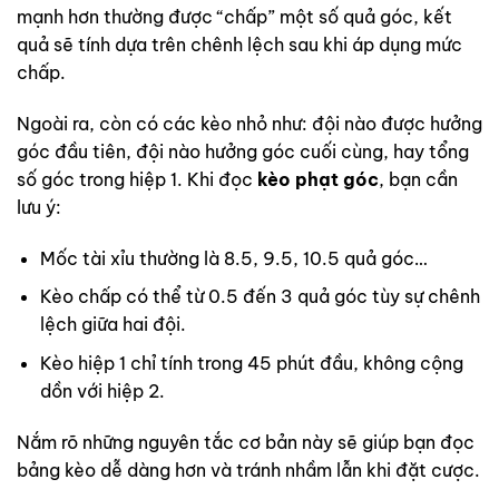
mạnh hơn thường được “chấp” một số quả góc, kết
quả sẽ tính dựa trên chênh lệch sau khi áp dụng mức
chấp.
Ngoài ra, còn có các kèo nhỏ như: đội nào được hưởng
góc đầu tiên, đội nào hưởng góc cuối cùng, hay tổng
số góc trong hiệp 1. Khi đọc
kèo phạt góc
, bạn cần
lưu ý:
Mốc tài xỉu thường là 8.5, 9.5, 10.5 quả góc…
Kèo chấp có thể từ 0.5 đến 3 quả góc tùy sự chênh
lệch giữa hai đội.
Kèo hiệp 1 chỉ tính trong 45 phút đầu, không cộng
dồn với hiệp 2.
Nắm rõ những nguyên tắc cơ bản này sẽ giúp bạn đọc
bảng kèo dễ dàng hơn và tránh nhầm lẫn khi đặt cược.