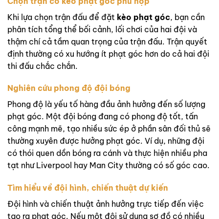
Chọn trận có kèo phạt góc phù hợp
Khi lựa chọn trận đấu để đặt
kèo phạt góc
, bạn cần
phân tích tổng thể bối cảnh, lối chơi của hai đội và
thậm chí cả tầm quan trọng của trận đấu. Trận quyết
định thường có xu hướng ít phạt góc hơn do cả hai đội
thi đấu chắc chắn.
Nghiên cứu phong độ đội bóng
Phong độ là yếu tố hàng đầu ảnh hưởng đến số lượng
phạt góc. Một đội bóng đang có phong độ tốt, tấn
công mạnh mẽ, tạo nhiều sức ép ở phần sân đối thủ sẽ
thường xuyên được hưởng phạt góc. Ví dụ, những đội
có thói quen dồn bóng ra cánh và thực hiện nhiều pha
tạt như Liverpool hay Man City thường có số góc cao.
Tìm hiểu về đội hình, chiến thuật dự kiến
Đội hình và chiến thuật ảnh hưởng trực tiếp đến việc
tạo ra phạt góc. Nếu một đội sử dụng sơ đồ có nhiều