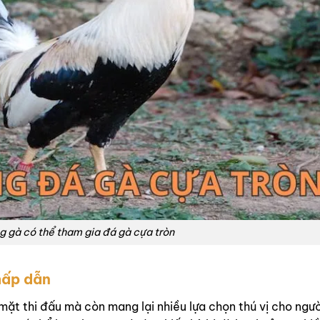
g gà có thể tham gia đá gà cựa tròn
hấp dẫn
mặt thi đấu mà còn mang lại nhiều lựa chọn thú vị cho ngườ