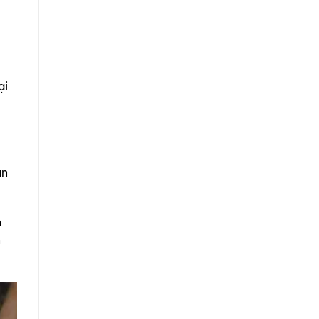
Lực”
Của
Dân
Chơi
ại
an
n
n