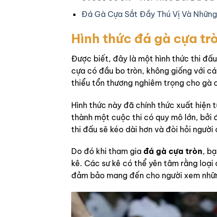
Đá Gà Cựa Sắt Đầy Thú Vị Và Những
Hình thức đá gà cựa tr
Được biết, đây là một hình thức thi đấu
cựa có đầu bo tròn, không giống với cá
thiểu tổn thương nghiêm trọng cho gà 
Hình thức này đã chính thức xuất hiện 
thành một cuộc thi có quy mô lớn, bởi 
thi đấu sẽ kéo dài hơn và đòi hỏi người
Do đó khi tham gia
đá gà cựa tròn
, b
kê. Các sư kê có thể yên tâm rằng loạ
đảm bảo mang đến cho người xem nhữn