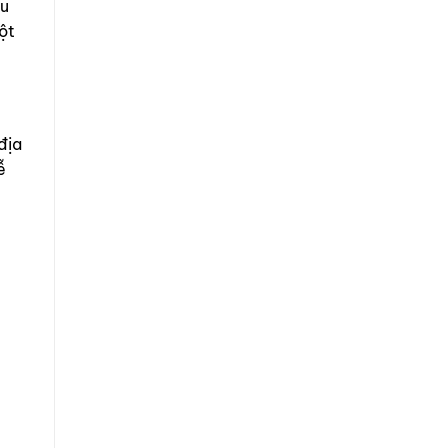
ều
ột
địa
ễ