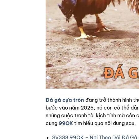
Đá gà cựa tròn
đang trở thành hình th
bước vào năm 2025, nó còn có thể dẫn 
những cuộc tranh tài kịch tính mà còn c
cùng
99OK
tìm hiểu qua nội dung sau.
SV388 99OK – Nơi Theo Dõi Đá Gà S