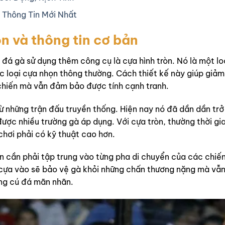
 Thông Tin Mới Nhất
òn và thông tin cơ bản
 đá gà sử dụng thêm công cụ là cựa hình tròn. Nó là một lo
c loại cựa nhọn thông thường. Cách thiết kế này giúp giảm
chiến mà vẫn đảm bảo được tính cạnh tranh.
từ những trận đấu truyền thống. Hiện nay nó đã dần dần trở
được nhiều trường gà áp dụng. Với cựa tròn, thường thời gi
 chơi phải có kỹ thuật cao hơn.
ạn cần phải tập trung vào từng pha di chuyển của các chiế
i cựa vào sẽ bảo vệ gà khỏi những chấn thương nặng mà vẫ
g cú đá mãn nhãn.