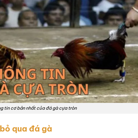
g tin cơ bản nhất của đá gà cựa tròn
 bỏ qua đá gà