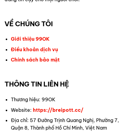
VỀ CHÚNG TÔI
Giới thiệu 99OK
Điều khoản dịch vụ
Chính sách bảo mật
THÔNG TIN LIÊN HỆ
Thương hiệu: 99OK
Website:
https://breipott.cc/
Địa chỉ: 57 Đường Trịnh Quang Nghị, Phường 7,
Quận 8, Thành phố Hồ Chí Minh, Việt Nam