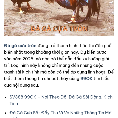
Đá gà cựa tròn
đang trở thành hình thức thi đấu phổ
biến nhất trong khoảng thời gian này. Dự kiến bước
vào năm 2025, nó còn có thể dẫn đầu xu hướng giải
trí. Loại hình này không chỉ mang đến những cuộc
tranh tài kịch tính mà còn có thể áp dụng linh hoạt. Để
biết thêm thông tin chi tiết, hãy cùng
99OK
tìm hiểu
qua nội dung sau.
SV388 99OK – Nơi Theo Dõi Đá Gà Sôi Động, Kịch
Tính
Đá Gà Cựa Sắt Đầy Thú Vị Và Những Thông Tin Mới