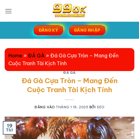
Bỏ
qua
nội
dung
ĐĂNG KÝ
ĐĂNG NHẬP
Home
»
ĐÁ GÀ
»
Đá Gà Cựa Tròn – Mang Đến
Cuộc Tranh Tài Kịch Tính
ĐÁ GÀ
Đá Gà Cựa Tròn – Mang Đến
Cuộc Tranh Tài Kịch Tính
ĐĂNG VÀO
THÁNG 1 19, 2025
BỞI
SEO
19
Th1