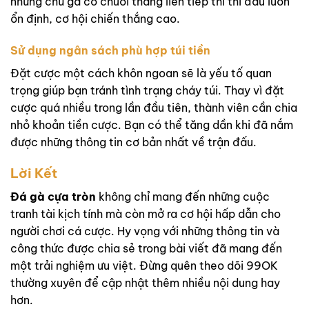
những chú gà có chuỗi thắng liên tiếp thì thi đấu luôn
ổn định, cơ hội chiến thắng cao.
Sử dụng ngân sách phù hợp túi tiền
Đặt cược một cách khôn ngoan sẽ là yếu tố quan
trọng giúp bạn tránh tình trạng cháy túi. Thay vì đặt
cược quá nhiều trong lần đầu tiên, thành viên cần chia
nhỏ khoản tiền cược. Bạn có thể tăng dần khi đã nắm
được những thông tin cơ bản nhất về trận đấu.
Lời Kết
Đá gà cựa tròn
không chỉ mang đến những cuộc
tranh tài kịch tính mà còn mở ra cơ hội hấp dẫn cho
người chơi cá cược. Hy vọng với những thông tin và
công thức được chia sẻ trong bài viết đã mang đến
một trải nghiệm ưu việt. Đừng quên theo dõi 99OK
thường xuyên để cập nhật thêm nhiều nội dung hay
hơn.