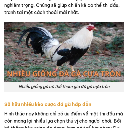
nghiêm trọng. Chúng sẽ giúp chiến kê có thể thi đấu,
tranh tài một cách thoải mái nhất.
Nhiều giống gà có thể tham gia đá gà cựa tròn
Sở hữu nhiều kèo cược đá gà hấp dẫn
Hình thức này không chỉ có ưu điểm về mặt thi đấu mà
còn mang lại nhiều lựa chọn thú vị cho người chơi. Bởi
hệ thống kèo cược đa dạng, bạn có thể lựa chọn: Dự