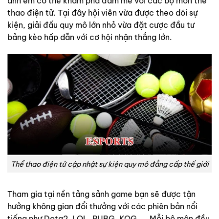
anh em có thể khám phá đam mê với các bộ môn thể
thao điện tử. Tại đây hội viên vừa được theo dõi sự
kiện, giải đấu quy mô lớn nhỏ vừa đặt cược đầu tư
bảng kèo hấp dẫn với cơ hội nhận thắng lớn.
Thể thao điện tử cập nhật sự kiện quy mô đẳng cấp thế giới
Tham gia tại nền tảng sảnh game bạn sẽ được tận
hưởng không gian đổi thưởng với các phiên bản nổi
tiếng như Dota2, LOL, PUBG, KOG,…. Mỗi bộ môn đều