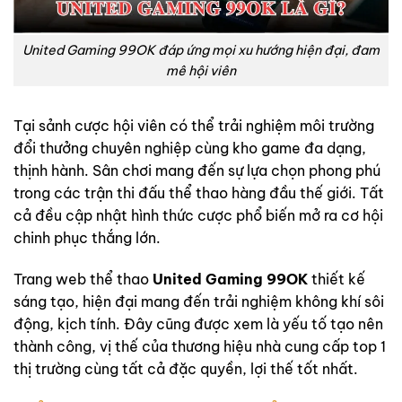
United Gaming 99OK đáp ứng mọi xu hướng hiện đại, đam
mê hội viên
Tại sảnh cược hội viên có thể trải nghiệm môi trường
đổi thưởng chuyên nghiệp cùng kho game đa dạng,
thịnh hành. Sân chơi mang đến sự lựa chọn phong phú
trong các trận thi đấu thể thao hàng đầu thế giới. Tất
cả đều cập nhật hình thức cược phổ biến mở ra cơ hội
chinh phục thắng lớn.
Trang web thể thao
United Gaming 99OK
thiết kế
sáng tạo, hiện đại mang đến trải nghiệm không khí sôi
động, kịch tính. Đây cũng được xem là yếu tố tạo nên
thành công, vị thế của thương hiệu nhà cung cấp top 1
thị trường cùng tất cả đặc quyền, lợi thế tốt nhất.