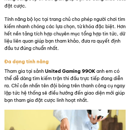
đặt cược.
Tính năng bộ lọc tại trang chủ cho phép người chơi tìm
kiếm nhanh chóng các lựa chọn, từ khóa đặc biệt. Hơn
hết nền tảng tích hợp chuyên mục tổng hợp tin tức, dữ
liệu liên quan giúp bạn tham khảo, đưa ra quyết định
đầu tư đúng chuẩn nhất.
Đa dạng tính năng
Tham gia tại sảnh
United Gaming 99OK
anh em có
thể dễ dàng tìm kiếm trận thi đấu trực tiếp đang diễn
ra. Chỉ cần nhấn tên đội bóng trên thanh công cụ ngay
lập tức hệ thống sẽ điều hướng đến giao diện mới giúp
bạn tham gia đặt cược linh hoạt nhất.