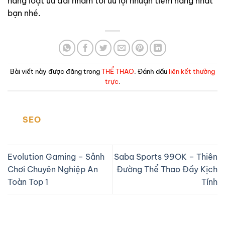
hàng loạt ưu đãi nhằm tối ưu lợi nhuận tiềm năng nhất
bạn nhé.
Bài viết này được đăng trong
THỂ THAO
. Đánh dấu
liên kết thường
trực
.
SEO
Evolution Gaming – Sảnh
Saba Sports 99OK – Thiên
Chơi Chuyên Nghiệp An
Đường Thể Thao Đầy Kịch
Toàn Top 1
Tính