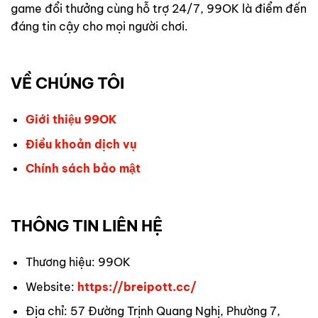
game đổi thưởng cùng hỗ trợ 24/7, 99OK là điểm đến
đáng tin cậy cho mọi người chơi.
VỀ CHÚNG TÔI
Giới thiệu 99OK
Điều khoản dịch vụ
Chính sách bảo mật
THÔNG TIN LIÊN HỆ
Thương hiệu: 99OK
Website:
https://breipott.cc/
Địa chỉ: 57 Đường Trịnh Quang Nghị, Phường 7,