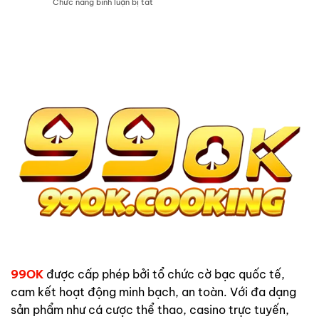
Chức năng bình luận bị tắt
ở
Bản
Quả
Tool
Đến
Hack
Nâng
Tài
Cao
Xỉu
Siêu
–
Chuẩn
“Cánh
Tay
Đắc
Lực”
Của
Dân
Chơi
99OK
được cấp phép bởi tổ chức cờ bạc quốc tế,
cam kết hoạt động minh bạch, an toàn. Với đa dạng
sản phẩm như cá cược thể thao, casino trực tuyến,