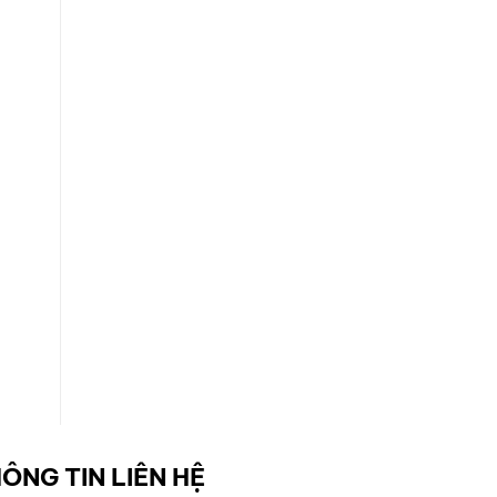
ÔNG TIN LIÊN HỆ