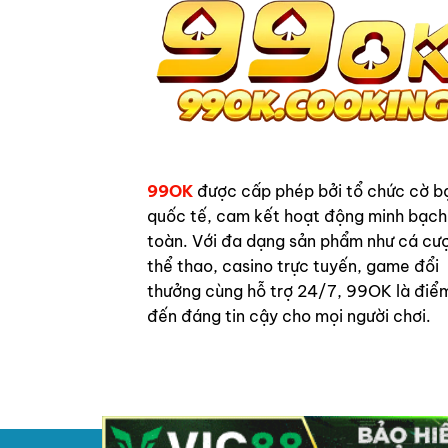
99OK
được cấp phép bởi tổ chức cờ b
quốc tế, cam kết hoạt động minh bạch
toàn. Với đa dạng sản phẩm như cá cư
thể thao, casino trực tuyến, game đổi
thưởng cùng hỗ trợ 24/7, 99OK là điể
đến đáng tin cậy cho mọi người chơi.