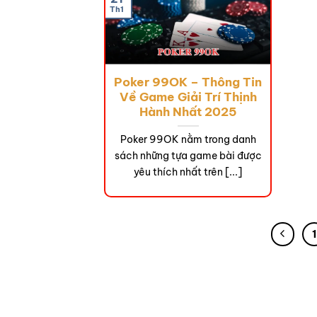
Th1
Poker 99OK – Thông Tin
Về Game Giải Trí Thịnh
Hành Nhất 2025
Poker 99OK nằm trong danh
sách những tựa game bài được
yêu thích nhất trên [...]
1