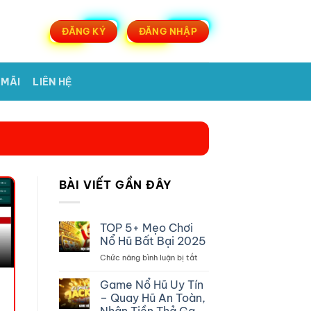
ĐĂNG KÝ
ĐĂNG NHẬP
MÃI
LIÊN HỆ
BÀI VIẾT GẦN ĐÂY
TOP 5+ Mẹo Chơi
Nổ Hũ Bất Bại 2025
Chức năng bình luận bị tắt
ở
TOP
5+
Game Nổ Hũ Uy Tín
Mẹo
– Quay Hũ An Toàn,
Chơi
Nhận Tiền Thả Ga