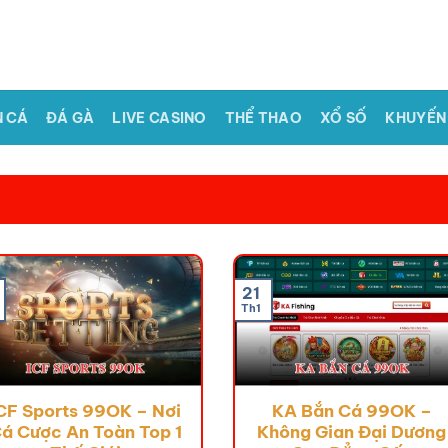
 CÁ
ĐÁ GÀ
LIVE CASINO
THỂ THAO
XỔ SỐ
KHUYẾN 
21
Th1
CF Sports 99OK – Nơi
KA Bắn Cá 99OK –
á Cược An Toàn Top 1
Không Gian Đại Dương