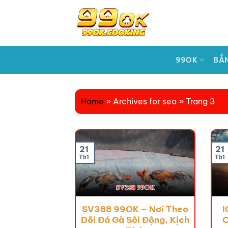
Bỏ
qua
nội
dung
99OK
BẮN
Home
»
Archives for seo
»
Trang 3
21
21
Th1
Th1
SV388 99OK – Nơi Theo
I
Dõi Đá Gà Sôi Động, Kịch
C