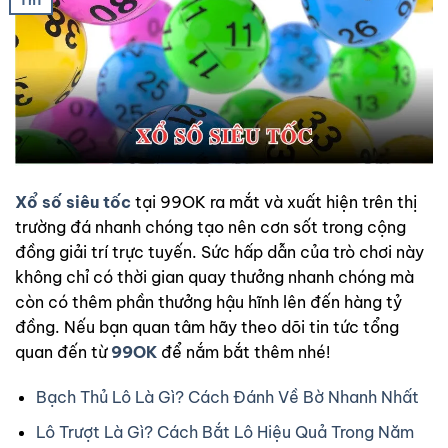
Th1
Xổ số siêu tốc
tại
99OK ra mắt và xuất hiện trên thị
trường đá nhanh chóng tạo nên cơn sốt trong cộng
đồng giải trí trực tuyến. Sức hấp dẫn của trò chơi này
không chỉ có thời gian quay thưởng nhanh chóng mà
còn có thêm phần thưởng hậu hĩnh lên đến hàng tỷ
đồng. Nếu bạn quan tâm hãy theo dõi tin tức tổng
quan đến từ
99OK
để nắm bắt thêm nhé!
Bạch Thủ Lô Là Gì? Cách Đánh Về Bờ Nhanh Nhất
Lô Trượt Là Gì? Cách Bắt Lô Hiệu Quả Trong Năm