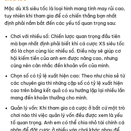
Mặc dù XS siêu tốc là loại hình mang tính may rủi cao,
tuy nhiên khi tham gia để có chiến thắng bạn nhất
định phải nắm bắt đến các yếu tố quan trọng sau:
Chơi với nhiều số: Chiến lược quan trọng đầu tiên
mà bạn nhất định phải biết khi cá cược XS siêu tốc
đó là chọn cùng lúc nhiều số. Điều này sẽ giúp cơ
hội kiếm tiền của anh em được nâng cao, nhưng
cũng nên cân nhắc đến khoản vốn của mình.
Chọn số có tỷ lệ xuất hiện cao: Theo như chia sẻ từ
các chuyên gia thì những cặp số có tỷ lệ xuất hiện
cao trên bảng kết quả có xu hướng lặp lại nhiều lần
mang đến khoản thưởng cho mình.
Quản lý vốn: Khi tham gia cá cược ở bất cứ một trò
chơi nào thì việc quản lý vốn đều được xem là yếu
tố quan trọng. Anh em có thể chia nhỏ tài chính cá
nhân để đặt cược ở nhiều ván chơi khác nhau để