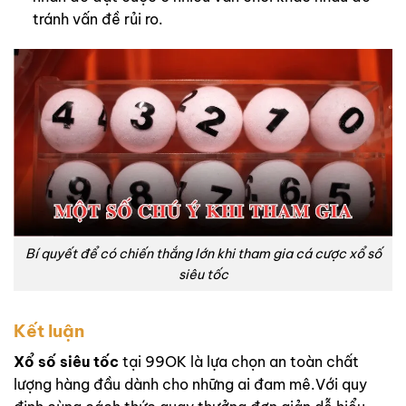
tránh vấn đề rủi ro.
Bí quyết để có chiến thắng lớn khi tham gia cá cược xổ số
siêu tốc
Kết luận
Xổ số siêu tốc
tại 99OK là lựa chọn an toàn chất
lượng hàng đầu dành cho những ai đam mê.Với quy