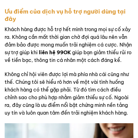
Ưu điểm của dịch vụ hỗ trợ người dùng tại
đây
Khách hàng được hỗ trợ hết mình trong mọi sự cố xảy
ra. Không cần mất thời gian chờ đợi quá lâu nên vẫn
đảm bảo được mong muốn trải nghiệm cá cược. Nhận
sự trợ giúp khi
liên hệ 99OK
giúp bạn giảm thiểu rủi ro
về tiền bạc, thông tin cá nhân một cách đáng kể.
Không chỉ hội viên được lợi mà phía nhà cái cũng như
thế. Chúng tôi sẽ hiểu rõ hơn về một vài tình huống
khách hàng có thể gặp phải. Từ đó tìm cách điều
chỉnh sao cho phù hợp nhằm giảm thiểu sự cố. Ngoài
ra, đây cũng là ưu điểm nổi bật chứng minh nền tảng
uy tín và luôn quan tâm đến trải nghiệm khách hàng.