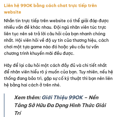
Liên hệ 99OK bằng cách chat trực tiếp trên
website
Nhắn tin trực tiếp trên website có thể giải đáp được
nhiều vấn đề khác nhau. Đội ngũ nhân viên túc trực
liên tục nên sẽ trả lời câu hỏi của bạn nhanh chóng
nhất. Hội viên hỏi về độ uy tín của thương hiệu, cách
chơi một tựa game nào đó hoặc yêu cầu tư vấn
chương trình khuyến mãi đều được.
Hãy để lại câu hỏi một cách đầy đủ và chi tiết nhất
để nhân viên hiểu rõ ý muốn của bạn. Tuy nhiên, nếu hệ
thống đang bảo trì, gặp sự cố kỹ thuật thì bạn nên liên
hệ bằng hai cách ở trên nhé.
Xem thêm:
Giới Thiệu 99OK
– Nền
Tảng Sở Hữu Đa Dạng Hình Thức Giải
Trí