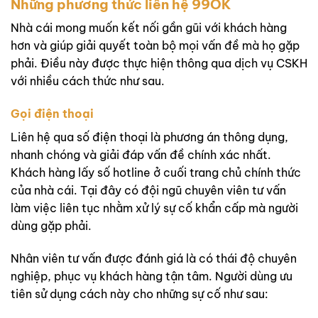
Những phương thức liên hệ 99OK
Nhà cái mong muốn kết nối gần gũi với khách hàng
hơn và giúp giải quyết toàn bộ mọi vấn đề mà họ gặp
phải. Điều này được thực hiện thông qua dịch vụ CSKH
với nhiều cách thức như sau.
Gọi điện thoại
Liên hệ qua số điện thoại là phương án thông dụng,
nhanh chóng và giải đáp vấn đề chính xác nhất.
Khách hàng lấy số hotline ở cuối trang chủ chính thức
của nhà cái. Tại đây có đội ngũ chuyên viên tư vấn
làm việc liên tục nhằm xử lý sự cố khẩn cấp mà người
dùng gặp phải.
Nhân viên tư vấn được đánh giá là có thái độ chuyên
nghiệp, phục vụ khách hàng tận tâm. Người dùng ưu
tiên sử dụng cách này cho những sự cố như sau: