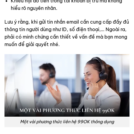
Khiếu nại do tiền trong tài khoản bị trừ mà không
hiểu rõ nguyên nhân.
Lưu ý rằng, khi gửi tin nhắn email cần cung cấp đầy đủ
thông tin người dùng như ID, số điện thoại,… Ngoài ra,
phải có minh chứng cần thiết về vấn đề mà bạn mong
muốn để giải quyết nhé.
Một vài phương thức liên hệ 99OK thông dụng