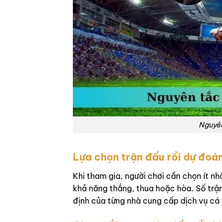
Nguyên
Lựa chọn trận đấu rồi dự đoá
Khi tham gia, người chơi cần chọn ít n
khả năng thắng, thua hoặc hòa. Số trậ
định của từng nhà cung cấp dịch vụ cá