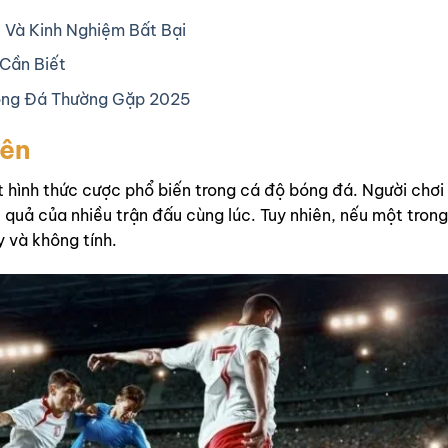
 Và Kinh Nghiệm Bất Bại
Cần Biết
óng Đá Thường Gặp 2025
iên
t hình thức cược phổ biến trong cá độ bóng đá. Người chơi
 quả của nhiều trận đấu cùng lúc. Tuy nhiên, nếu một trong
y và không tính.