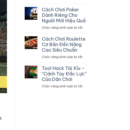
Game
Bất
Nổ
Bại
Cách Chơi Poker
Hũ
2025
Dành Riêng Cho
Uy
Người Mới Hiệu Quả
Tín
Chức năng bình luận bị tắt
ở
–
Cách
Quay
Chơi
Hũ
Cách Chơi Roulette
Poker
An
Cơ Bản Đến Nâng
Dành
Toàn,
Cao Siêu Chuẩn
Riêng
Nhận
Chức năng bình luận bị tắt
ở
Cho
Tiền
Cách
Người
Thả
Chơi
Mới
Tool Hack Tài Xỉu –
Ga
Roulette
Hiệu
“Cánh Tay Đắc Lực”
Cơ
Quả
Của Dân Chơi
Bản
Chức năng bình luận bị tắt
ở
Đến
Tool
Nâng
Hack
Cao
Tài
Siêu
Xỉu
Chuẩn
–
“Cánh
n
Tay
Đắc