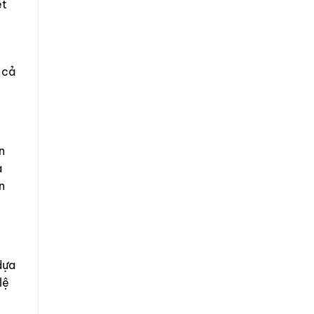
ết
 cả
n
à
n
dựa
lệ