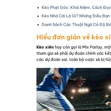
Kèo Phạt Góc: Khái Niệm, Cách Đọc
Kèo Nhà Cái Là Gì? Những Điều Bạn 
Danh Sách Các Thuật Ngữ Cá Độ B
Hiểu đơn giản về kèo x
Kèo xiên
hay còn gọi là Mix Parlay, mộ
tham gia sẽ phải dự đoán chính xác kết
các dự đoán sai, toàn bộ cược sẽ bị hủ