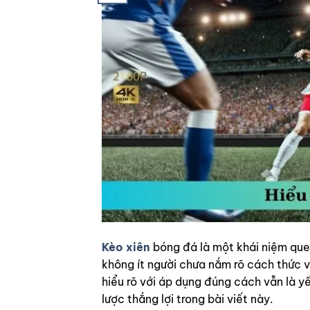
Kèo xiên
bóng đá là một khái niệm quen
không ít người chưa nắm rõ cách thức v
hiểu rõ với áp dụng đúng cách vẫn là y
lược thắng lợi trong bài viết này.