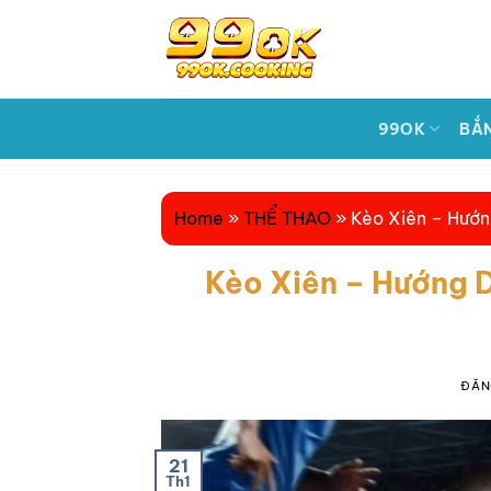
Bỏ
qua
nội
dung
99OK
BẮN
Home
»
THỂ THAO
»
Kèo Xiên – Hướn
Kèo Xiên – Hướng D
ĐĂN
21
Th1