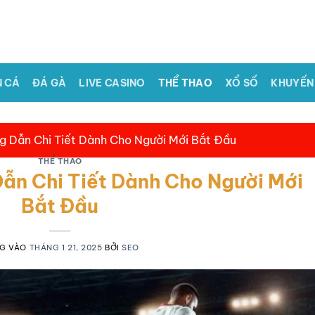
 CÁ
ĐÁ GÀ
LIVE CASINO
THỂ THAO
XỔ SỐ
KHUYẾN 
g Dẫn Chi Tiết Dành Cho Người Mới Bắt Đầu
THỂ THAO
ẫn Chi Tiết Dành Cho Người Mới
Bắt Đầu
G VÀO
THÁNG 1 21, 2025
BỞI
SEO