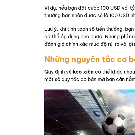
Ví dụ, nếu bạn đặt cược 100 USD với tỷ
thưởng bạn nhận được sẽ là 100 USD nhâ
Lưu ý, khi tính toán số tiền thưởng, b
có thể áp dụng cho cược. Những phí nà
đánh giá chính xác mức độ rủi ro và lợi
Những nguyên tắc cơ b
Quy định về
kèo xiên
có thể khác nhau 
một số quy tắc cơ bản mà bạn cần nắm